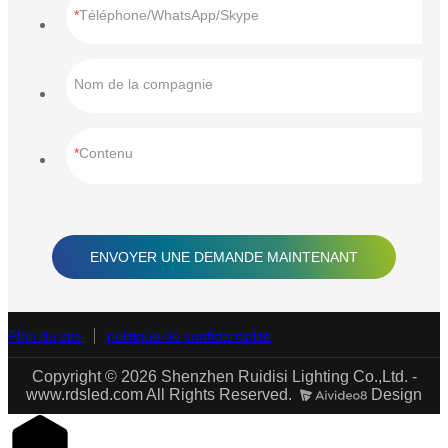
Téléphone/WhatsApp/Skype
Nom de la compagnie
Contenu
ENVOYER UNE DEMANDE MAINTENANT
Plan du site
politique de confidentialité
Copyright © 2026 Shenzhen Ruidisi Lighting Co.,Ltd. -
www.rdsled.com All Rights Reserved.
Design