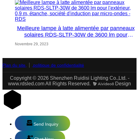
Meilleure lampe à latte alimentée par panneaux
solaires RDS-SLTP-30W de 3600 lm pour
l'extérieur, 0,9 m, étanche, société d'induction
Novembre 29, 2023
par micro-ondes - RDS
Plan du site
politique de confidentialité
Copyright © 2026 Shenzhen Ruidisi Lighting Co.,Ltd. -
www.rdsled.com All Rights Reserved.
Design
Send Inquiry
Chat Now