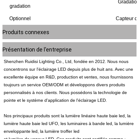
Gradatio
gradation
Optionnel
Capteur d
Produits connexes
Présentation de l'entreprise
Shenzhen Ruidisi Lighting Co., Ltd, fondée en 2012. Nous nous 
concentrons sur l'éclairage LED depuis plus de huit ans. Avec une 
excellente équipe en R&D, production et ventes, nous fournissons 
toujours un service OEM/ODM et développons divers produits 
personnalisés à nos clients. Nous possédons la technologie de 
pointe et le système d'application de l'éclairage LED.
Nos principaux produits sont la lumière linéaire haute baie led, la 
lumière haute baie led UFO, les luminaires à bande led, la lumière 
enveloppante led, la lumière troffer led
et lumière de vapeur LED. Ces produits sont certifiés comme : 