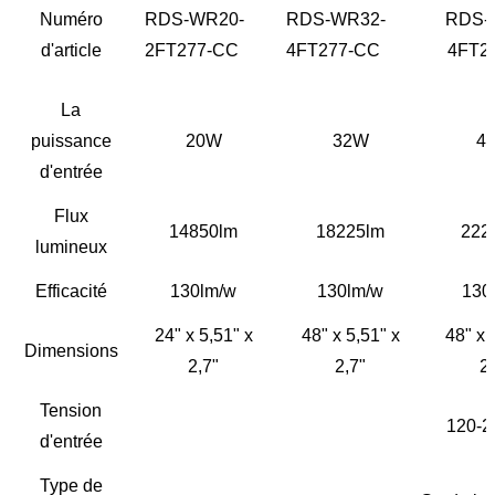
Numéro
RDS-WR20-
RDS-WR32-
RDS-
d'article
2FT277-CC
4FT277-CC
4FT2
La
puissance
20W
32W
4
d'entrée
Flux
14850lm
18225lm
222
lumineux
Efficacité
130lm/w
130lm/w
130
24" x 5,51" x
48" x 5,51" x
48" x 
Dimensions
2,7"
2,7"
2,
Tension
120-2
d'entrée
Type de