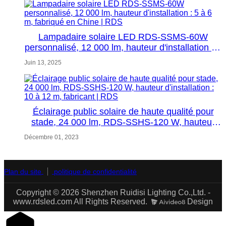
Lampadaire solaire LED RDS-SSMS-60W
personnalisé, 12 000 lm, hauteur d'installation : 5
à 6 m, fabriqué en Chine | RDS
Juin 13, 2025
Éclairage public solaire de haute qualité pour
stade, 24 000 lm, RDS-SSHS-120 W, hauteur
d'installation : 10 à 12 m, fabricant | RDS
Décembre 01, 2023
Plan du site
politique de confidentialité
Copyright © 2026 Shenzhen Ruidisi Lighting Co.,Ltd. -
www.rdsled.com All Rights Reserved.
Design