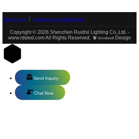
RDS
Plan du site
politique de confidentialité
Copyright © 2026 Shenzhen Ruidisi Lighting Co.,Ltd. -
www.rdsled.com All Rights Reserved.
Design
Send Inquiry
Chat Now