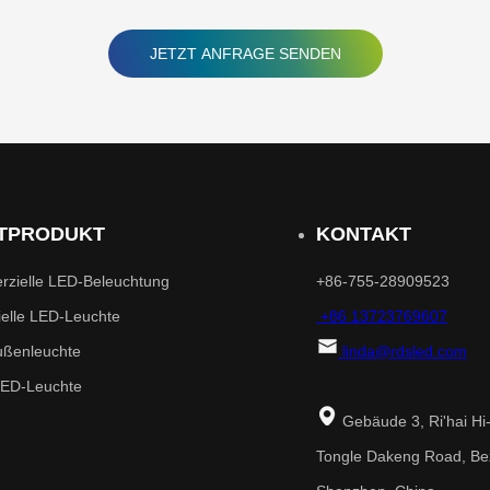
JETZT ANFRAGE SENDEN
TPRODUKT
KONTAKT
zielle LED-Beleuchtung
+86-755-28909523
ielle LED-Leuchte
+86 13723769607
ßenleuchte
linda@rdsled.com
LED-Leuchte
Gebäude 3, Ri'hai Hi
Tongle Dakeng Road, Be