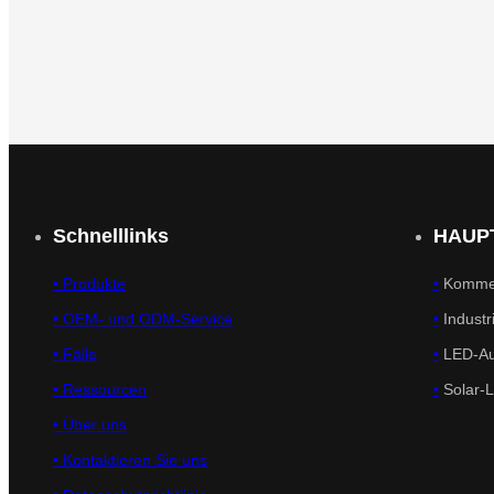
Schnelllinks
HAUP
•
Produkte
•
Kommer
• OEM- und ODM-Service
•
Industr
•
Fälle
•
LED-Au
• Ressourcen
•
Solar-
•
Über uns
•
Kontaktieren Sie uns