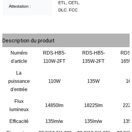
ETL, CETL.
Attestation :
DLC. FCC
Description du produit
Numéro
RDS-HB5-
RDS-HB5-
RDS-
d'article
110W-2FT
135W-2FT
165W
La
puissance
110W
135W
16
d'entrée
Flux
14850lm
18225lm
222
lumineux
Efficacité
135lm/w
135lm/w
135