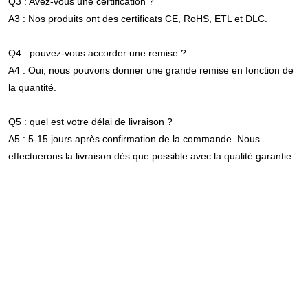
Q3 : Avez-vous une certification ?
A3 : Nos produits ont des certificats CE, RoHS, ETL et DLC.
Q4 : pouvez-vous accorder une remise ?
A4 : Oui, nous pouvons donner une grande remise en fonction de 
la quantité.
Q5 : quel est votre délai de livraison ?
A5 : 5-15 jours après confirmation de la commande. Nous 
effectuerons la livraison dès que possible avec la qualité garantie.
Atelier à haute efficacité commerciale directe d'usine branchez la 
lumière linéaire élevée de baie de plafond de 110W 165W 220W 
2Ft 4Ft pour l'entrepôt
Atelier à haute efficacité commerciale directe d'usine branchez la 
lumière linéaire élevée de baie de plafond de 110W 165W 220W 
2Ft 4Ft pour l'entrepôt
Atelier à haute efficacité commerciale directe d'usine branchez la 