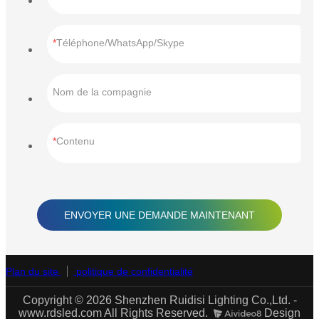
Téléphone/WhatsApp/Skype
Nom de la compagnie
Contenu
ENVOYER UNE DEMANDE MAINTENANT
Plan du site
politique de confidentialité
Copyright © 2026 Shenzhen Ruidisi Lighting Co.,Ltd. -
www.rdsled.com All Rights Reserved.
Design