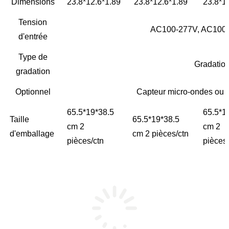
Dimensions
23.8*12.6*1.89"
23.8*12.6*1.89"
23.8*1
Tension
AC100-277V, AC100-
d'entrée
Type de
Gradatio
gradation
Optionnel
Capteur micro-ondes ou a
65.5*19*38.5
65.5*1
Taille
65.5*19*38.5
cm 2
cm 2
d'emballage
cm 2 pièces/ctn
pièces/ctn
pièces/