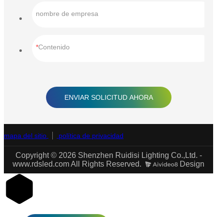
nombre de empresa
Contenido
ENVIAR SOLICITUD AHORA
mapa del sitio
política de privacidad
Copyright © 2026 Shenzhen Ruidisi Lighting Co.,Ltd. -
www.rdsled.com All Rights Reserved.
Design