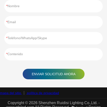
Nombre
Email
Teléfono/WhatsApp/Skype
Contenido
ENVIAR SOLICITUD AHORA
mapa del sitio
política de privacidad
Copyright © 2026 Shenzhen Ruidisi Lighting Co.,Ltd. -