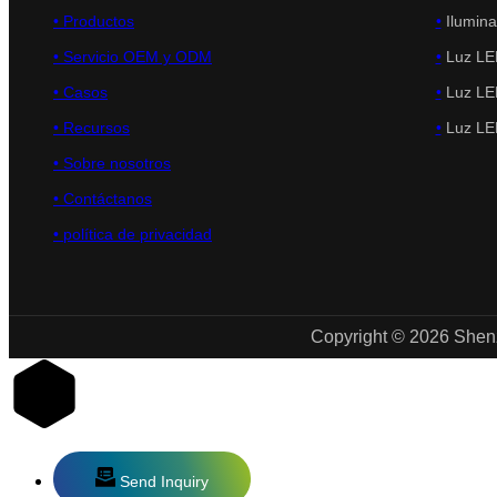
•
Productos
•
Ilumina
• Servicio OEM y ODM
•
Luz LED
•
Casos
•
Luz LED
• Recursos
•
Luz LED
•
Sobre nosotros
•
Contáctanos
•
política de privacidad
Copyright © 2026 Shenz
Send Inquiry