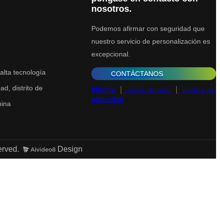
nosotros.
Podemos afirmar con seguridad que
nuestro servicio de personalización es
excepcional.
alta tecnología
CONTÁCTANOS
d, distrito de
Idioma
mapa del sitio
política de
privacidad
hina
erved.
Design