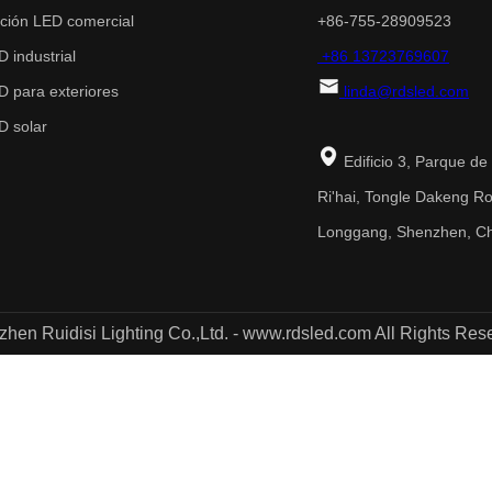
ción LED comercial
+86-755-28909523
 industrial
+86 13723769607
 para exteriores
linda@rdsled.com
 solar
Edificio 3, Parque de 
Ri'hai, Tongle Dakeng Roa
Longgang, Shenzhen, C
hen Ruidisi Lighting Co.,Ltd. - www.rdsled.com All Rights Res