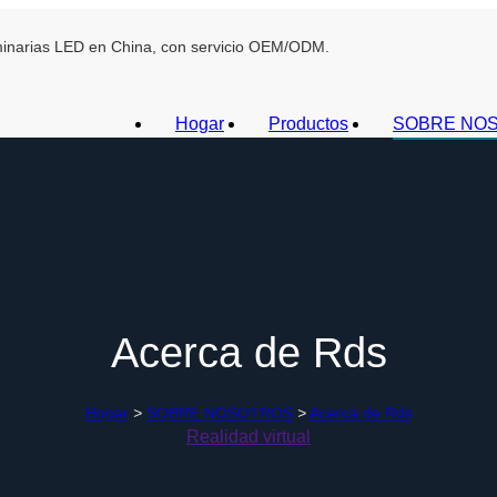
uminarias LED en China, con servicio OEM/ODM.
Hogar
Productos
SOBRE NO
Acerca de Rds
Hogar
>
SOBRE NOSOTROS
>
Acerca de Rds
Realidad virtual