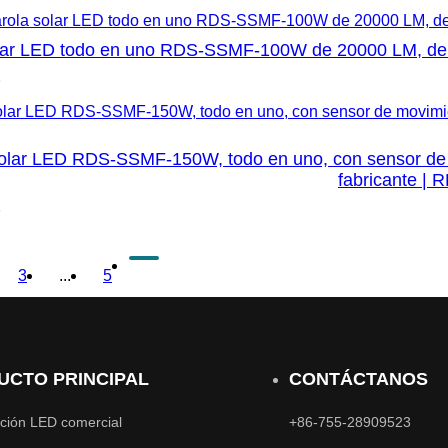
lar LED todo en uno RDS-SSMF-100W de 20000 LM, de fáb
5
olar LED RDS-SSMF-150W, todo en uno, con sensor de mo
fabricante | 
5
3
...
5
UCTO PRINCIPAL
CONTÁCTANOS
ción LED comercial
+86-755-28909523