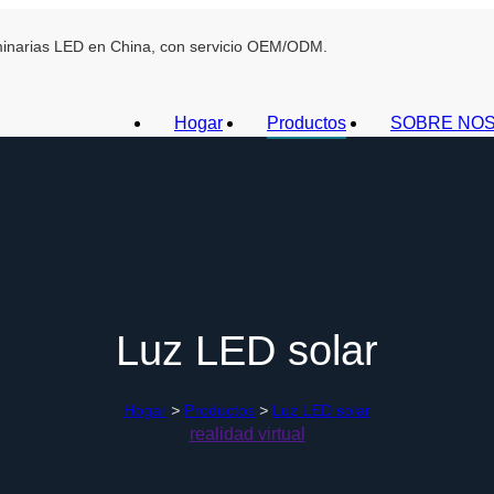
uminarias LED en China, con servicio OEM/ODM.
Hogar
Productos
SOBRE NO
Luz LED solar
Hogar
>
Productos
>
Luz LED solar
realidad virtual