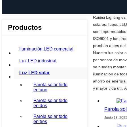
Ruidisi Lighting es
solares, tubos LED 
Productos
son impermeables I
ISO9001 y los prod
prueban antes del 
Iluminación LED comercial
Nuestra luz solar c
por sensor de movi
Luz LED industrial
se pueden montar en
Luz LED solar
iluminación de toda
ahorro de energía.
Farola solar todo
y mayor vida útil. 
en uno
Farola solar todo
en dos
Farola so
Farola solar todo
Junio 13, 202
en tres