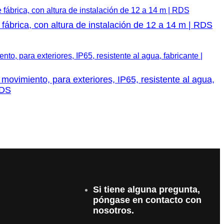
rica, con altura de instalación de 12 a 14 m | RDS
vimiento, para exteriores, IP65, resistente al agua,
RDS
Si tiene alguna pregunta,
póngase en contacto con
nosotros.