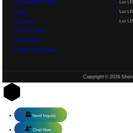
• Servicio OEM y ODM
•
Luz LED
•
Casos
•
Luz LED
• Recursos
•
Luz LED
•
Sobre nosotros
•
Contáctanos
•
política de privacidad
Copyright © 2026 Shenz
Send Inquiry
Chat Now