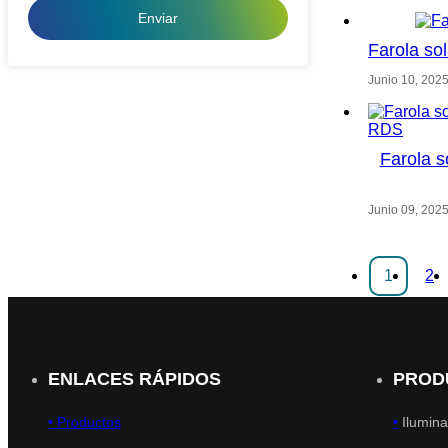
Enviar
Farola so
Junio 10, 202
Farola s
Junio 09, 202
1
2
ENLACES RÁPIDOS
PROD
•
Productos
•
Ilumina