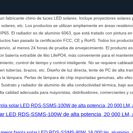
 un fabricante chino de luces LED solares. Incluye proyectores solares 
solares, etc. Los productos se utilizan ampliamente en áreas residencial
P65. El radiador es de aluminio 6063, que está tratado con pintura en a
uctos han pasado la certificación FCC, CE y RoHS. Todos los producto
envío, al menos 24 horas de prueba de envejecimiento. El producto es
on batería extraíble de litio LifePO4, más conveniente para el mantenim
miento, control de tiempo y control inteligente. No se requiere cablead
 tuberías, brazos, etc. Diseño de luz directa, lente de PC de alta tran
 la lámpara. Perlas de lámpara de chip importadas genuinas, alto efecto
 Sustrato y radiador de aluminio de alta conductividad térmica, bajo a
Alta calidad adecuada para mayoristas, distribuidores, comerciantes y c
lar LED RDS-SSMS-100W de alta potencia, 20 000 LM, alt
5