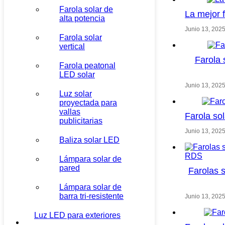
Farola solar de
La mejor 
alta potencia
Junio 13, 202
Farola solar
vertical
Farola 
Farola peatonal
LED solar
Junio 13, 202
Luz solar
proyectada para
vallas
Farola so
publicitarias
Junio 13, 202
Baliza solar LED
Lámpara solar de
pared
Farolas 
Lámpara solar de
barra tri-resistente
Junio 13, 202
Luz LED para exteriores