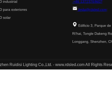
 industrial
+86 13723769607
 para exteriores
linda@rdsled.com
 solar
Edificio 3, Parque de 
Ri'hai, Tongle Dakeng Roa
Longgang, Shenzhen, C
hen Ruidisi Lighting Co.,Ltd. - www.rdsled.com All Rights Res