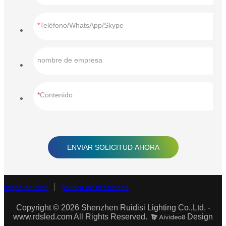
Teléfono/WhatsApp/Skype
nombre de empresa
Contenido
ENVIAR SOLICITUD AHORA
mapa del sitio
política de privacidad
Copyright © 2026 Shenzhen Ruidisi Lighting Co.,Ltd. -
www.rdsled.com All Rights Reserved.
Design