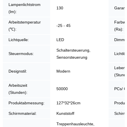
Lampenlichtstrom
130
Garanti
(lm):
Arbeitstemperatur
Farbwi
-25 - 45
(℃):
(Ra):
Lichtquelle:
LED
Dimmer
Schaltersteuerung,
Steuermodus:
Lichtlö
Sensorsteuerung
Leben
Designstil:
Modern
(Stund
Arbeitszeit
50000
PCs/ C
(Stunden):
Produktabmessung:
127*32*26cm
Produk
Schirmmaterial:
Kunststoff
Schirm
Treppenhausleuchte,