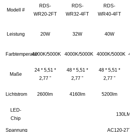
RDS-
RDS-
RDS-
Modell #
WR20-2FT
WR32-4FT
WR40-4FT
Leistung
20W
32W
40W
Farbtemperatur
4000K/5000K
4000K/5000K
4000K/5000K
4
24 * 5,51 *
48 * 5,51 *
48 * 5,51 *
Maße
2,77 "
2,77 "
2,77 "
Lichtstrom
2600lm
4160lm
5200lm
LED-
130LM
Chip
Spannung
AC120-277