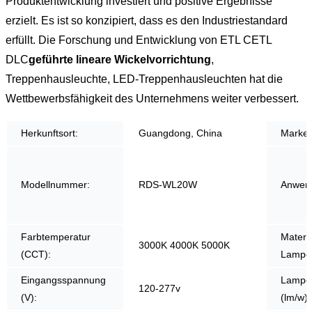
Produktentwicklung investiert und positive Ergebnisse
erzielt. Es ist so konzipiert, dass es den Industriestandard
erfüllt. Die Forschung und Entwicklung von ETL CETL
DLC
geführte lineare Wickelvorrichtung
,
Treppenhausleuchte, LED-Treppenhausleuchten hat die
Wettbewerbsfähigkeit des Unternehmens weiter verbessert.
Herkunftsort:
Guangdong, China
Marke
Modellnummer:
RDS-WL20W
Anwen
Farbtemperatur
Materi
3000K 4000K 5000K
(CCT):
Lampen
Eingangsspannung
Lampen
120-277v
(V):
(lm/w):