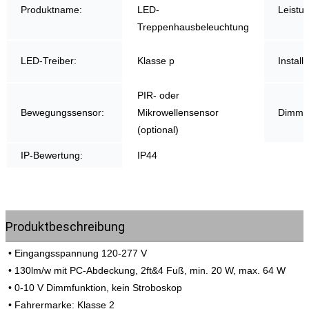
Produktname:
LED-
Leistu
Treppenhausbeleuchtung
LED-Treiber:
Klasse p
Install
PIR- oder
Bewegungssensor:
Mikrowellensensor
Dimme
(optional)
IP-Bewertung:
IP44
Produktbeschreibung
• Eingangsspannung 120-277 V
• 130lm/w mit PC-Abdeckung, 2ft&4 Fuß, min. 20 W, max. 64 W
• 0-10 V Dimmfunktion, kein Stroboskop
• Fahrermarke: Klasse 2