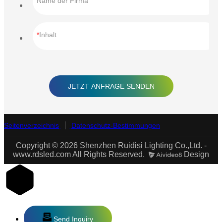
Name der Firma
Inhalt
JETZT ANFRAGE SENDEN
Seitenverzeichnis
Datenschutz-Bestimmungen
Copyright © 2026 Shenzhen Ruidisi Lighting Co.,Ltd. -
www.rdsled.com All Rights Reserved.
Design
Send Inquiry