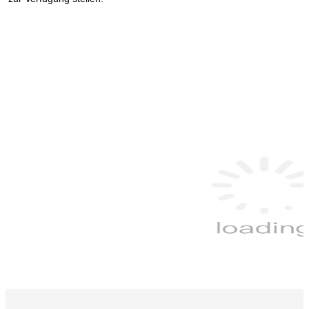
ETL CETL DLC führte lineare Wrap-Leuchte, Treppenhausleuchte, 
LED-Treppenhausbeleuchtung
ETL CETL DLC führte lineare Wrap-Leuchte, Treppenhausleuchte, 
LED-Treppenhausbeleuchtung
ETL CETL DLC führte lineare Wrap-Leuchte, Treppenhausleuchte, 
LED-Treppenhausbeleuchtung