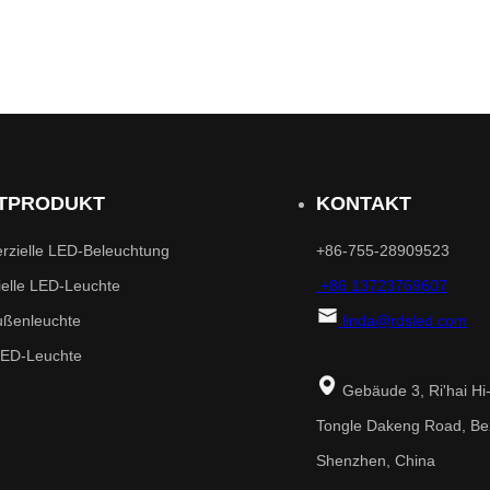
TPRODUKT
KONTAKT
zielle LED-Beleuchtung
+86-755-28909523
ielle LED-Leuchte
+86 13723769607
ßenleuchte
linda@rdsled.com
LED-Leuchte
Gebäude 3, Ri'hai Hi
Tongle Dakeng Road, Be
Shenzhen, China