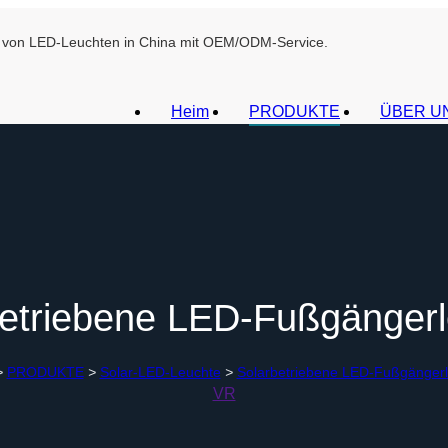
ant von LED-Leuchten in China mit OEM/ODM-Service.
Heim
PRODUKTE
ÜBER U
betriebene LED-Fußgängerl
>
PRODUKTE
>
Solar-LED-Leuchte
>
Solarbetriebene LED-Fußgänger
VR