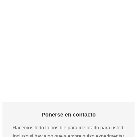
baja lineal para Warehouse
ETL CETL DLC FCC 0-10V 2ft 4ft Mix 90w Max 320w LED Luminaria de bahía
baja lineal para Warehouse
ETL CETL DLC FCC 0-10V 2ft 4ft Mix 90w Max 320w LED Luminaria de bahía
baja lineal para Warehouse
Ponerse en contacto
Hacemos todo lo posible para mejorarlo para usted,
incluso si hay algo que siempre quiso experimentar