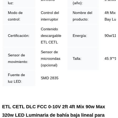
luz:
(año):
Modo de
Control del
Nombre del
4ft Mix
control:
interruptor
producto:
Bay Lum
Contenido
Certificación:
descargable
Energía:
90w/11
ETL CETL
Sensor de
Sensor de
microondas
Talla:
45.9"*1
movimiento:
(opcional)
Fuente de
SMD 2835
luz LED:
ETL CETL DLC FCC 0-10V 2ft 4ft Mix 90w Max
320w LED Luminaria de bahía baja lineal para