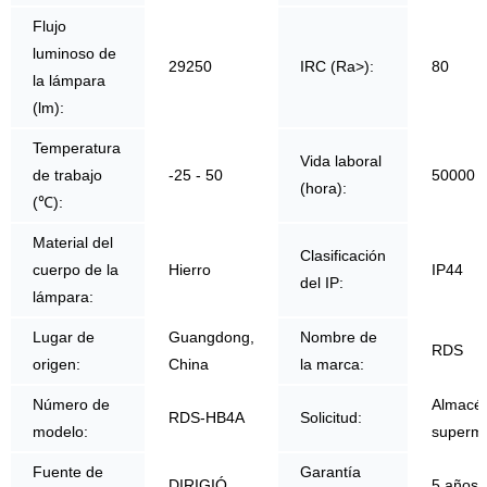
Flujo
luminoso de
29250
IRC (Ra>):
80
la lámpara
(lm):
Temperatura
Vida laboral
de trabajo
-25 - 50
50000
(hora):
(℃):
Material del
Clasificación
cuerpo de la
Hierro
IP44
del IP:
lámpara:
Lugar de
Guangdong,
Nombre de
RDS
origen:
China
la marca:
Número de
Almacén
RDS-HB4A
Solicitud:
modelo:
superme
Fuente de
Garantía
DIRIGIÓ
5 años