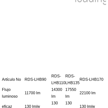
RDS-
RDS-
Artículo No
RDS-LHB90
RDS-LHB170
LHB110
LHB135
Flujo
14300
17550
11700 lm
22100 lm
luminoso
lm
lm
130
130
eficaz
130 lm/w
130 lm/w