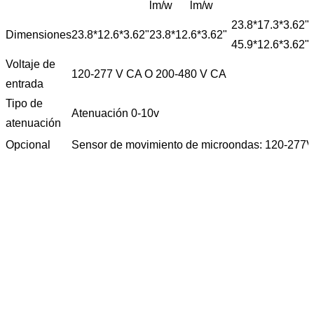
lm/w
lm/w
23.8*17.3*3.62"
Dimensiones
23.8*12.6*3.62"
23.8*12.6*3.62"
45.9*12.6*3.62"
Voltaje de
120-277 V CA O 200-480 V CA
entrada
Tipo de
Atenuación 0-10v
atenuación
Opcional
Sensor de movimiento de microondas: 120-277V