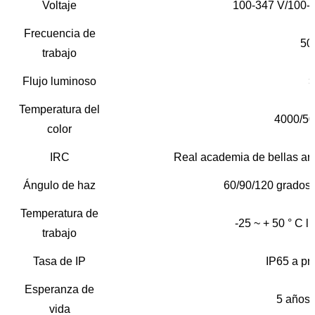
Voltaje
100-347 V/100-
Frecuencia de
50
trabajo
Flujo luminoso
>
Temperatura del
4000/5
color
IRC
Real academia de bellas art
Ángulo de haz
60/90/120 grados l
Temperatura de
-25 ~ + 50 ° C l
trabajo
Tasa de IP
IP65 a pr
Esperanza de
5 años 
vida