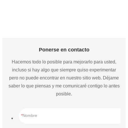
Led lineal para gimnasio
Lámpara Industrial Shenzhen, 240W, 150 vatios, 277V, 347V, 
20000Lm, Ip65, Sensor de movimiento impermeable, UFO, luz 
Led lineal para gimnasio
Ponerse en contacto
Hacemos todo lo posible para mejorarlo para usted,
incluso si hay algo que siempre quiso experimentar
pero no puede encontrar en nuestro sitio web. Déjame
saber lo que piensas y me comunicaré contigo lo antes
posible.
Nombre