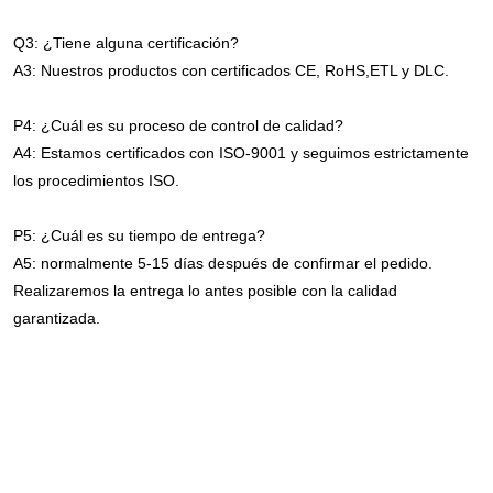
Q3: ¿Tiene alguna certificación?
A3: Nuestros productos con certificados CE, RoHS,ETL y DLC.
P4: ¿Cuál es su proceso de control de calidad?
A4: Estamos certificados con ISO-9001 y seguimos estrictamente 
los procedimientos ISO.
P5: ¿Cuál es su tiempo de entrega?
A5: normalmente 5-15 días después de confirmar el pedido. 
Realizaremos la entrega lo antes posible con la calidad 
garantizada.
Lámpara Industrial Shenzhen, 240W, 150 vatios, 277V, 347V, 
20000Lm, Ip65, Sensor de movimiento impermeable, UFO, luz 
Led lineal para gimnasio
Lámpara Industrial Shenzhen, 240W, 150 vatios, 277V, 347V, 
20000Lm, Ip65, Sensor de movimiento impermeable, UFO, luz 