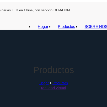
uminarias LED en China, con servicio OEM/ODM.
Hogar
Productos
SOBRE NO
Productos
Hogar
>
Productos
realidad virtual