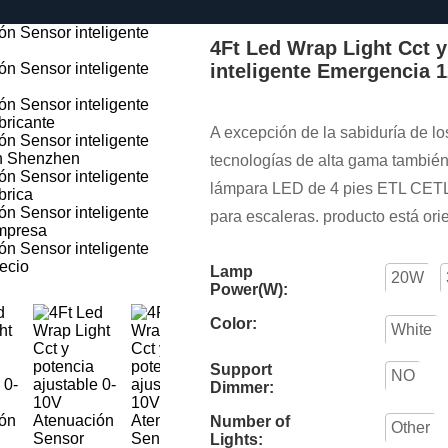
4Ft Led Wrap Light Cct y
inteligente Emergencia 
A excepción de la sabiduría de los
tecnologías de alta gama también
lámpara LED de 4 pies ETL CETL,
para escaleras. producto está ori
Lamp
20W
Power(W):
Color:
White
Support
NO
Dimmer:
Number of
Other
Lights: