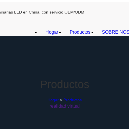
uminarias LED en China, con servicio OEM/ODM.
Hogar
Productos
SOBRE NO
Productos
Hogar
>
Productos
realidad virtual