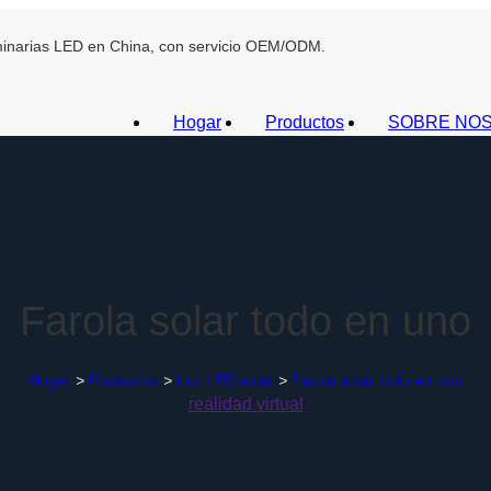
uminarias LED en China, con servicio OEM/ODM.
Hogar
Productos
SOBRE NO
Farola solar todo en uno
Hogar
>
Productos
>
Luz LED solar
>
Farola solar todo en uno
realidad virtual