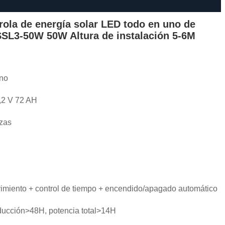
rola de energía solar LED todo en uno de
SL3-50W 50W Altura de instalación 5-6M
ino
3,2 V 72 AH
zas
vimiento + control de tiempo + encendido/apagado automático
ducción>48H, potencia total>14H