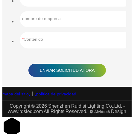
nombre de empresa
Contenido
ENVIAR SOLICITUD AHORA
mapa del sitio
política de privacidad
Copyright © 2026 Shenzhen Ruidisi Lighting Co.,Ltd. -
www.rdsled.com All Rights Reserved.
Design