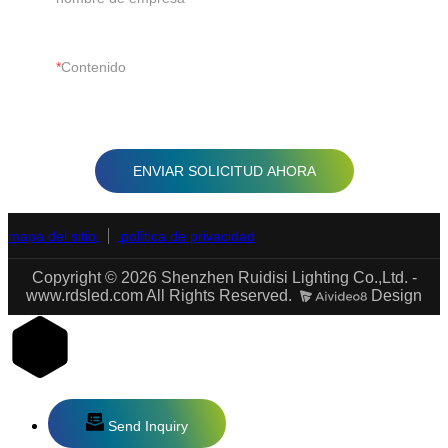
Contenido
ENVIAR SOLICITUD AHORA
mapa del sitio
política de privacidad
Copyright © 2026 Shenzhen Ruidisi Lighting Co.,Ltd. -
www.rdsled.com All Rights Reserved.
Design
Send Inquiry