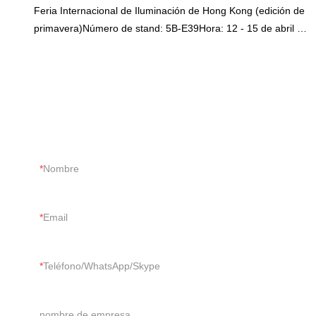
Feria Internacional de Iluminación de Hong Kong (edición de
primavera)Número de stand: 5B-E39Hora: 12 - 15 de abril de
2023
CONTÁCTENOS
Sólo díganos sus requisitos, podemos hacer más de lo que
pueda imaginar.
Nombre
Email
Teléfono/WhatsApp/Skype
nombre de empresa