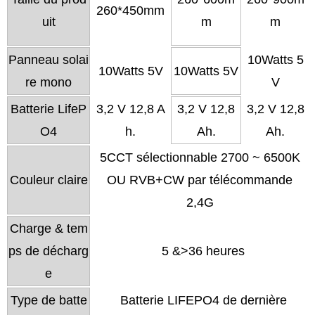
260*450mm
uit
m
m
Panneau solai
10Watts 5
10Watts 5V
10Watts 5V
re mono
V
Batterie LifeP
3,2 V 12,8 A
3,2 V 12,8
3,2 V 12,8
O4
h.
Ah.
Ah.
5CCT sélectionnable 2700 ~ 6500K
Couleur claire
OU RVB+CW par télécommande
2,4G
Charge & tem
ps de décharg
5 &>36 heures
e
Type de batte
Batterie LIFEPO4 de dernière