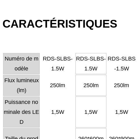
CARACTÉRISTIQUES
Numéro de m
RDS-SLBS-
RDS-SLBS-
RDS-SLBS
odèle
1.5W
1.5W
-1.5W
Flux lumineux
250lm
250lm
250lm
(lm)
Puissance no
minale des LE
1,5W
1,5W
1,5W
D
Taille du prod
260*600m
260*900m