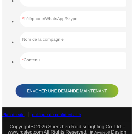
Téléphone/WhatsApp/Skype
Nom de la compagnie
Contenu
ENVOYER UNE DEMANDE MAINTENANT
Plan du site
politique de confidentialité
Copyright © 2026 Shenzhen Ruidisi Lighting Co.,Ltd. -
www.rdsled.com All Rights Reserved.
Design