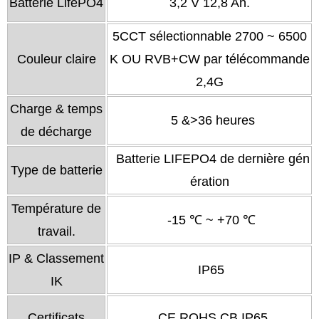
Batterie LifePO4
3,2 V 12,8 Ah.
5CCT sélectionnable 2700 ~ 6500
Couleur claire
K OU RVB+CW par télécommande
2,4G
Charge & temps
5 &>36 heures
de décharge
Batterie LIFEPO4 de dernière gén
Type de batterie
ération
Température de
-15 ℃ ~ +70 ℃
travail.
IP & Classement
IP65
IK
Certificats
CE ROHS CB IP65