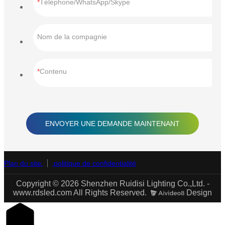
Téléphone/WhatsApp/Skype
Nom de la compagnie
Contenu
ENVOYER UNE DEMANDE MAINTENANT
Plan du site
politique de confidentialité
Copyright © 2026 Shenzhen Ruidisi Lighting Co.,Ltd. -
www.rdsled.com All Rights Reserved.
Design