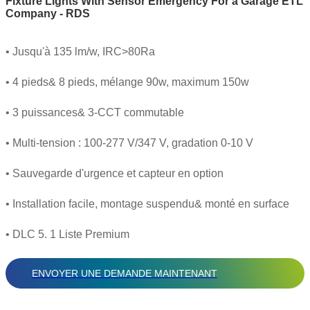
Fixture Lights With Sensor Emergency For a Garage ETL
Company - RDS
• Jusqu'à 135 lm/w, IRC>80Ra
• 4 pieds& 8 pieds, mélange 90w, maximum 150w
• 3 puissances& 3-CCT commutable
• Multi-tension : 100-277 V/347 V, gradation 0-10 V
• Sauvegarde d'urgence et capteur en option
• Installation facile, montage suspendu& monté en surface
• DLC 5. 1 Liste Premium
ENVOYER UNE DEMANDE MAINTENANT