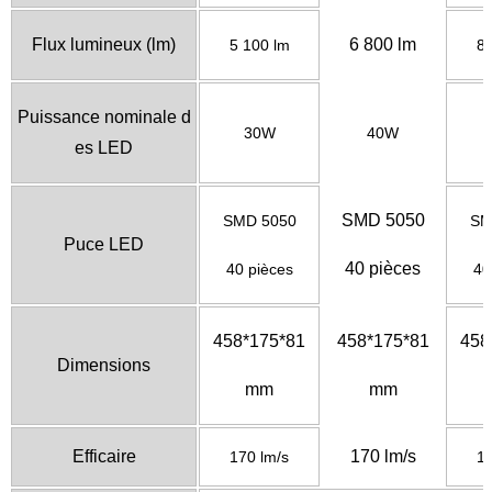
Flux
lumineux
(lm)
6 800 lm
5 100 lm
8 
Puissance
nominale d
30W
40W
es LED
SMD 5050
SMD 5050
SM
Puce LED
40 pièces
40 pièces
40
458*175*81
458*175*81
458
Dimensions
mm
mm
Efficaire
170 lm/s
170 lm/s
17