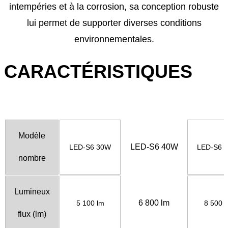
intempéries et à la corrosion, sa conception robuste
lui permet de supporter diverses conditions
environnementales.
CARACTÉRISTIQUES
Modèle
LED-S6 40W
LED-S6 30W
LED-S6 
nombre
Lumineux
6 800 lm
5 100 lm
8 500 
flux
(lm)