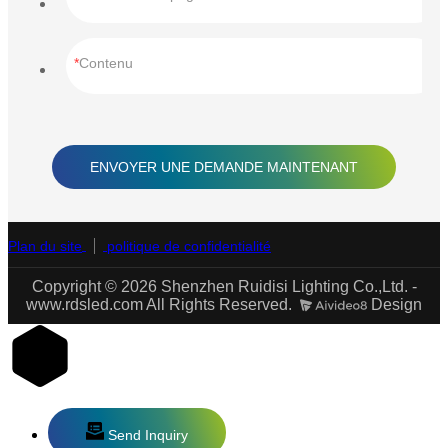
Contenu
ENVOYER UNE DEMANDE MAINTENANT
Plan du site
politique de confidentialité
Copyright © 2026 Shenzhen Ruidisi Lighting Co.,Ltd. -
www.rdsled.com All Rights Reserved.
Design
Send Inquiry