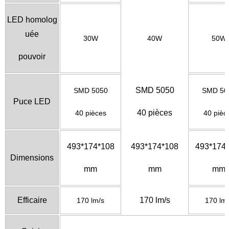
LED homolog
uée
30W
40W
50W
pouvoir
SMD 5050
SMD 5050
SMD 50
Puce LED
40 pièces
40 pièces
40 pièc
493*174*108
493*174*108
493*174
Dimensions
mm
mm
mm
Efficaire
170 lm/s
170 lm/s
170 lm