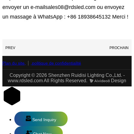
envoyer un e-mailsales08@rdsled.com ou envoyez
un massage à WhatsApp : +86 18938645132 Merci !
PREV
PROCHAIN
Plan du site
politique de confidentialité
Copyright © 2026 Shenzhen Ruidisi Lighting Co.,Ltd. -
www.rdsled.com All Rights Reserved.
Design
Send Inquiry