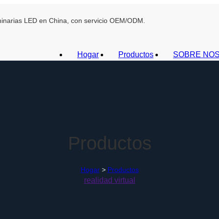
uminarias LED en China, con servicio OEM/ODM.
Hogar
Productos
SOBRE NO
Productos
Hogar
>
Productos
realidad virtual