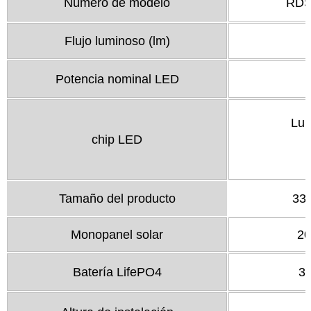
Número de modelo
RDS
Flujo luminoso (lm)
Potencia nominal LED
Lum
chip LED
Tamaño del producto
33
Monopanel solar
20
Batería LifePO4
3,