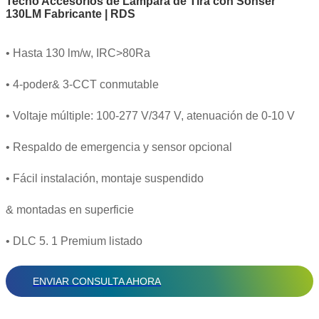
Techo Accesorios de Lámpara de Tira con Sonser
130LM Fabricante | RDS
• Hasta 130 lm/w, IRC>80Ra
• 4-poder& 3-CCT conmutable
• Voltaje múltiple: 100-277 V/347 V, atenuación de 0-10 V
• Respaldo de emergencia y sensor opcional
• Fácil instalación, montaje suspendido
& montadas en superficie
• DLC 5. 1 Premium listado
ENVIAR CONSULTA AHORA