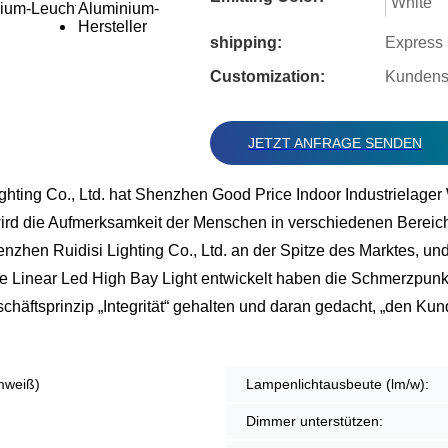
White
shipping:
Express S
Customization:
Kundensp
JETZT ANFRAGE SENDEN
hting Co., Ltd. hat Shenzhen Good Price Indoor Industrielage
wird die Aufmerksamkeit der Menschen in verschiedenen Bereic
nzhen Ruidisi Lighting Co., Ltd. an der Spitze des Marktes, u
ear Led High Bay Light entwickelt haben die Schmerzpunkte d
chäftsprinzip „Integrität“ gehalten und daran gedacht, „den Kun
mweiß)
Lampenlichtausbeute (lm/w):
Dimmer unterstützen: