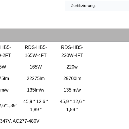
Zertifizierung:
HB5-
RDS-HB5-
RDS-HB5-
-2FT
165W-4FT
220W-4FT
5W
165W
220w
75lm
22275lm
29700lm
lm/w
135lm/w
135lm/w
45,9 * 12,6 *
45,9 * 12,6 *
2,6*1,89"
1,89 "
1,89 "
347V, AC277-480V