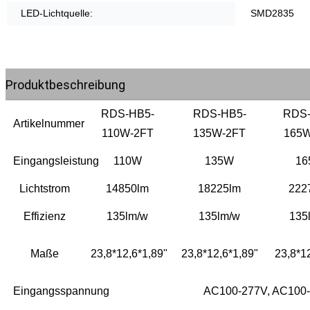
LED-Lichtquelle:
SMD2835
Produktbeschreibung
RDS-HB5-
RDS-HB5-
RDS-
Artikelnummer
110W-2FT
135W-2FT
165W
Eingangsleistung
110W
135W
16
Lichtstrom
14850lm
18225lm
222
Effizienz
135lm/w
135lm/w
135
Maße
23,8*12,6*1,89"
23,8*12,6*1,89"
23,8*1
Eingangsspannung
AC100-277V, AC100-