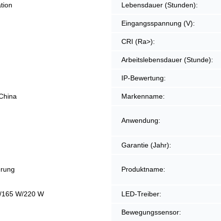
ation
Lebensdauer (Stunden):
Eingangsspannung (V):
CRI (Ra>):
Arbeitslebensdauer (Stunde):
IP-Bewertung:
China
Markenname:
Anwendung:
Garantie (Jahr):
erung
Produktname:
/165 W/220 W
LED-Treiber:
Bewegungssensor: