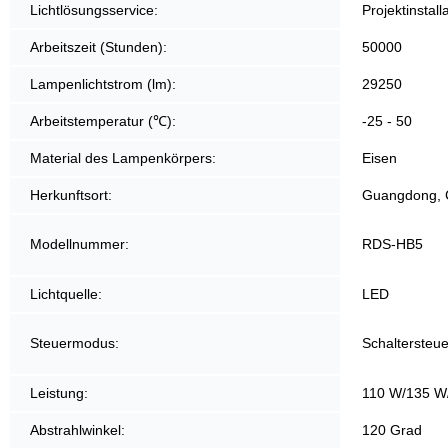
Lichtlösungsservice:
Projektinstall
Arbeitszeit (Stunden):
50000
Lampenlichtstrom (lm):
29250
Arbeitstemperatur (℃):
-25 - 50
Material des Lampenkörpers:
Eisen
Herkunftsort:
Guangdong, 
Modellnummer:
RDS-HB5
Lichtquelle:
LED
Steuermodus:
Schaltersteu
Leistung:
110 W/135 W
Abstrahlwinkel:
120 Grad