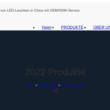
ant von LED-Leuchten in China mit OEM/ODM-Service.
Heim
PRODUKTE
ÜBER U
2022 Produkte
Heim
>
PRODUKTE
>
2022 Produkte
VR