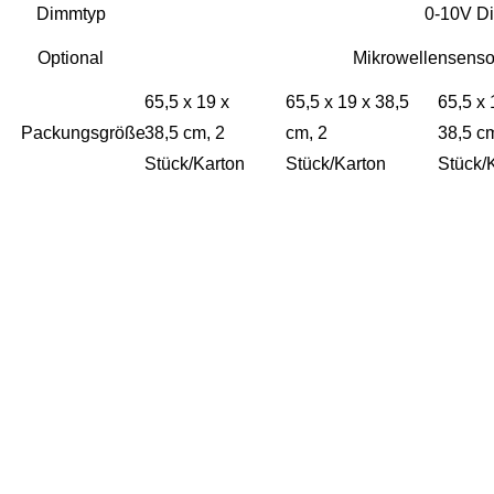
Dimmtyp
0-10V D
Optional
Mikrowellensenso
65,5 x 19 x
65,5 x 19 x 38,5
65,5 x 
Packungsgröße
38,5 cm, 2
cm, 2
38,5 c
Stück/Karton
Stück/Karton
Stück/