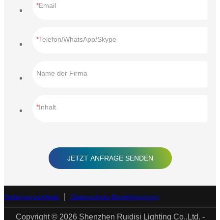
Email
Telefon/WhatsApp/Skype
Name der Firma
Inhalt
JETZT ANFRAGE SENDEN
Seitenverzeichnis
Datenschutz-Bestimmungen
Copyright © 2026 Shenzhen Ruidisi Lighting Co.,Ltd. -