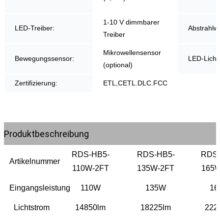
1-10 V dimmbarer
LED-Treiber:
Abstrahlwi
Treiber
Mikrowellensensor
Bewegungssensor:
LED-Lichtq
(optional)
Zertifizierung:
ETL,CETL.DLC.FCC
Produktbeschreibung
RDS-HB5-
RDS-HB5-
RDS-
Artikelnummer
110W-2FT
135W-2FT
165W
Eingangsleistung
110W
135W
16
Lichtstrom
14850lm
18225lm
222