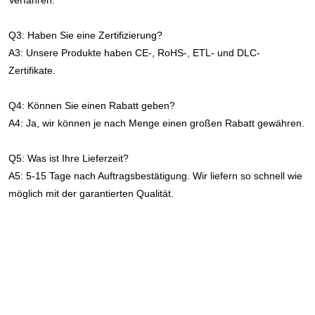
Q3: Haben Sie eine Zertifizierung?
A3: Unsere Produkte haben CE-, RoHS-, ETL- und DLC-
Zertifikate.
Q4: Können Sie einen Rabatt geben?
A4: Ja, wir können je nach Menge einen großen Rabatt gewähren.
Q5: Was ist Ihre Lieferzeit?
A5: 5-15 Tage nach Auftragsbestätigung. Wir liefern so schnell wie 
möglich mit der garantierten Qualität.
Schnelle Lieferung Hellste 0-10V dimmbare Garagen-
Pendelleuchte 30000lm 120-Grad-Abstrahlwinkel Garage High Bay 
LED-Licht für Turnhalle
Schnelle Lieferung Hellste 0-10V dimmbare Garagen-
Pendelleuchte 30000lm 120-Grad-Abstrahlwinkel Garage High Bay 