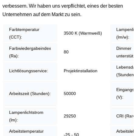
verbessern. Wir haben uns verpflichtet, eines der besten
Unternehmen auf dem Markt zu sein.
Farbtemperatur
Lampenlic
3500 K (Warmweiß)
(CCT):
(lm/w):
Farbwiedergabeindex
Dimmer
80
(Ra):
unterstütz
Lebensda
Lichtlösungsservice:
Projektinstallation
(Stunden)
Eingangs
Arbeitszeit (Stunden):
50000
(V):
Lampenlichtstrom
29250
CRI (Ra>)
(lm):
Arbeitstemperatur
Arbeitsle
-25 - 50