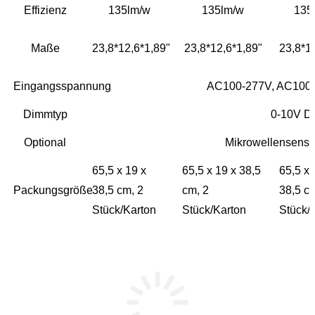
Effizienz
135lm/w
135lm/w
135
Maße
23,8*12,6*1,89"
23,8*12,6*1,89"
23,8*1
Eingangsspannung
AC100-277V, AC100-
Dimmtyp
0-10V D
Optional
Mikrowellensenso
65,5 x 19 x
65,5 x 19 x 38,5
65,5 x 
Packungsgröße
38,5 cm, 2
cm, 2
38,5 c
Stück/Karton
Stück/Karton
Stück/