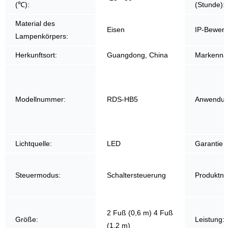
(℃):
(Stunde):
Material des
Eisen
IP-Bewert
Lampenkörpers:
Herkunftsort:
Guangdong, China
Markenna
Modellnummer:
RDS-HB5
Anwendun
Lichtquelle:
LED
Garantie (
Steuermodus:
Schaltersteuerung
Produktn
2 Fuß (0,6 m) 4 Fuß
Größe:
Leistung:
(1,2 m)