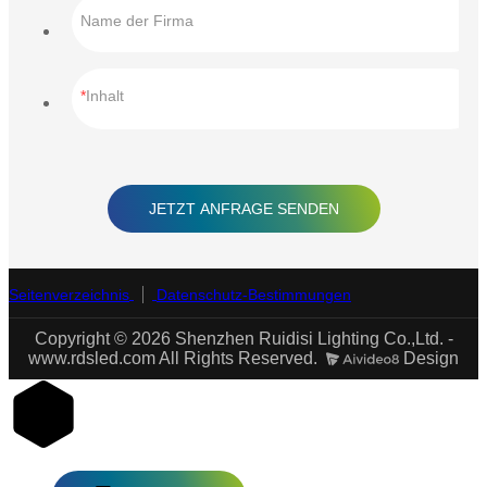
Name der Firma
Inhalt
JETZT ANFRAGE SENDEN
Seitenverzeichnis
Datenschutz-Bestimmungen
Copyright © 2026 Shenzhen Ruidisi Lighting Co.,Ltd. -
www.rdsled.com All Rights Reserved.
Design