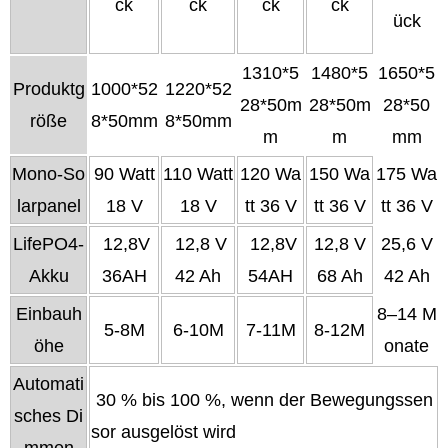
ck
ck
ck
ck
ück
1310*5
1480*5
1650*5
Produktg
1000*52
1220*52
28*50m
28*50m
28*50
röße
8*50mm
8*50mm
m
m
mm
Mono-So
90 Watt
110 Watt
120 Wa
150 Wa
175 Wa
larpanel
18 V
18 V
tt 36 V
tt 36 V
tt 36 V
LifePO4-
12,8V
12,8 V
12,8V
12,8 V
25,6 V
Akku
36AH
42 Ah
54AH
68 Ah
42 Ah
Einbauh
8–14 M
5-8M
6-10M
7-11M
8-12M
öhe
onate
Automati
30 % bis 100 %, wenn der Bewegungssen
sches Di
sor ausgelöst wird