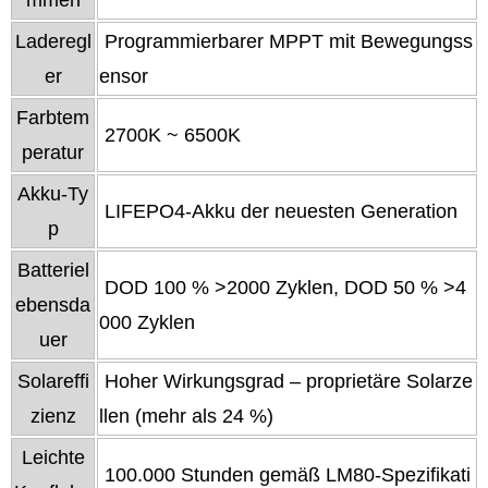
mmen
Laderegl
Programmierbarer MPPT mit Bewegungss
er
ensor
Farbtem
2700K ~ 6500K
peratur
Akku-Ty
LIFEPO4-Akku der neuesten Generation
p
Batteriel
DOD 100 % >2000 Zyklen, DOD 50 % >4
ebensda
000 Zyklen
uer
Solareffi
Hoher Wirkungsgrad – proprietäre Solarze
zienz
llen (mehr als 24 %)
Leichte
100.000 Stunden gemäß LM80-Spezifikati