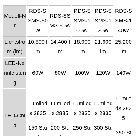
RDS-S
RDS-S
RDS-S
RDS-S
Modell-N
RDS-SS
SMS-60
SMS-1
SMS-1
SMS-1
r
MS-80W
W
00W
20W
40W
Lichtstro
10.800 l
14.400 l
18.000
21.600
25.200
m (lm)
m
m
lm
lm
lm
LED-Ne
nnleistun
60W
80W
100W
120W
140W
g
Lumile
Lumiled
Lumiled
Lumiled
Lumiled
ds 283
s 2835
s 2835
s 2835
s 2835
LED-Chi
5
p
150 Stü
200 Stü
250 Stü
300 Stü
350 St