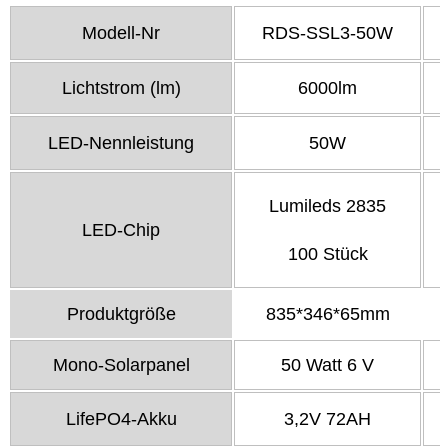
Modell-Nr
RDS-SSL3-50W
Lichtstrom (lm)
6000lm
LED-Nennleistung
50W
Lumileds 2835
LED-Chip
100 Stück
Produktgröße
835*346*65mm
Mono-Solarpanel
50 Watt 6 V
LifePO4-Akku
3,2V 72AH