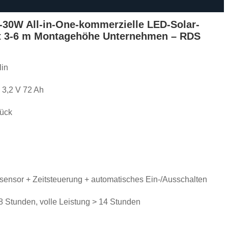
30W All-in-One-kommerzielle LED-Solar-
t 3-6 m Montagehöhe Unternehmen – RDS
lin
e 3,2 V 72 Ah
tück
nsor + Zeitsteuerung + automatisches Ein-/Ausschalten
8 Stunden, volle Leistung > 14 Stunden