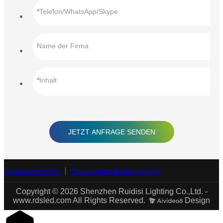
Telefon/WhatsApp/Skype
Name der Firma
Inhalt
JETZT ANFRAGE SENDEN
Seitenverzeichnis
Datenschutz-Bestimmungen
Copyright © 2026 Shenzhen Ruidisi Lighting Co.,Ltd. -
www.rdsled.com All Rights Reserved.
Design