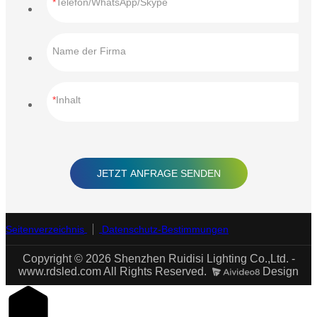
Telefon/WhatsApp/Skype
Name der Firma
Inhalt
JETZT ANFRAGE SENDEN
Seitenverzeichnis
Datenschutz-Bestimmungen
Copyright © 2026 Shenzhen Ruidisi Lighting Co.,Ltd. -
www.rdsled.com All Rights Reserved.
Design