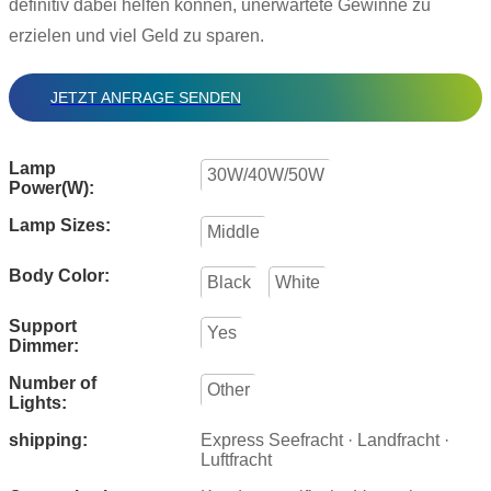
definitiv dabei helfen können, unerwartete Gewinne zu
erzielen und viel Geld zu sparen.
JETZT ANFRAGE SENDEN
Lamp
30W/40W/50W
Power(W):
Lamp Sizes:
Middle
Body Color:
Black
White
Support
Yes
Dimmer:
Number of
Other
Lights:
shipping:
Express Seefracht · Landfracht ·
Luftfracht