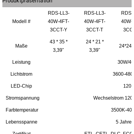
Produktpräsentation
RDS-LL3-
RDS-LL3-
RDS-
Modell #
40W-4FT-
40W-4FT-
40W-
3CCT-Y
3CCT-T
3CC
43 * 35 *
24 * 21 *
Maße
24*24*
3,39"
3,39"
Leistung
30W/4
Lichtstrom
3600-480
LED-Chip
120
Stromspannung
Wechselstrom 120
Farbtemperatur
3500K-40
Lebensspanne
5 Jahre 
Zertifikat
ETL, CETL, DLC, FCC