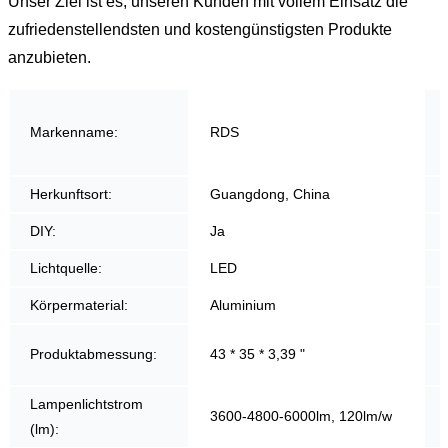
Unser Ziel ist es, unseren Kunden mit vollem Einsatz die
zufriedenstellendsten und kostengünstigsten Produkte
anzubieten.
Markenname:
RDS
Herkunftsort:
Guangdong, China
DIY:
Ja
Lichtquelle:
LED
Körpermaterial:
Aluminium
Produktabmessung:
43 * 35 * 3,39 "
Lampenlichtstrom
3600-4800-6000lm, 120lm/w
(lm):