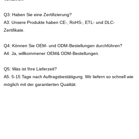
Q3: Haben Sie eine Zertifizierung?
A3: Unsere Produkte haben CE-, RoHS-, ETL- und DLC-
Zertifikate.
Q4: Können Sie OEM- und ODM-Bestellungen durchführen?
A4: Ja, willkommener OEM& ODM-Bestellungen.
Q5: Was ist Ihre Lieferzeit?
A5: 5-15 Tage nach Auftragsbestätigung. Wir liefern so schnell wie 
möglich mit der garantierten Qualität.
Fabrikneueste Aluminium-LED-minimaler und praktischer 
Kronleuchter Modernes Büro-Luxusbüro Kommerzielle hängende 
lineare Pendelleuchte
Fabrikneueste Aluminium-LED-minimaler und praktischer 
Kronleuchter Modernes Büro-Luxusbüro Kommerzielle hängende 
lineare Pendelleuchte
Fabrikneueste Aluminium-LED-minimaler und praktischer 