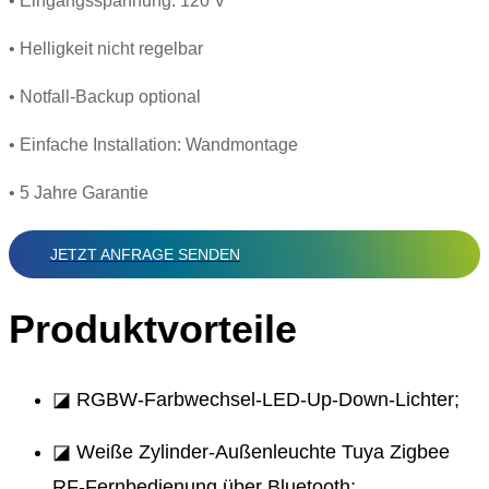
• Eingangsspannung: 120 V
• Helligkeit nicht regelbar
• Notfall-Backup optional
• Einfache Installation: Wandmontage
• 5 Jahre Garantie
JETZT ANFRAGE SENDEN
Produktvorteile
◪ RGBW-Farbwechsel-LED-Up-Down-Lichter;
◪ Weiße Zylinder-Außenleuchte Tuya Zigbee
RF-Fernbedienung über Bluetooth;