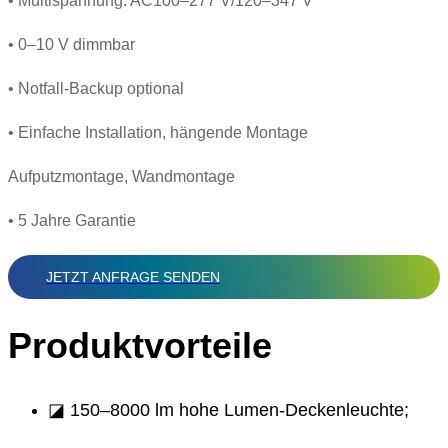
• Multispannung: AC100–277 V/120–347 V
• 0–10 V dimmbar
• Notfall-Backup optional
• Einfache Installation, hängende Montage
Aufputzmontage, Wandmontage
• 5 Jahre Garantie
JETZT ANFRAGE SENDEN
Produktvorteile
◪ 150–8000 lm hohe Lumen-Deckenleuchte;