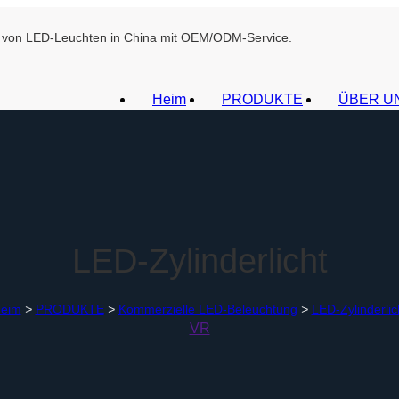
ant von LED-Leuchten in China mit OEM/ODM-Service.
Heim
PRODUKTE
ÜBER U
LED-Zylinderlicht
eim
>
PRODUKTE
>
Kommerzielle LED-Beleuchtung
>
LED-Zylinderlic
VR