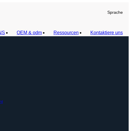
Sprache
NS
OEM & odm
Ressourcen
Kontaktiere uns
ht