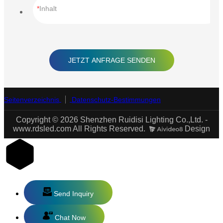
Inhalt
JETZT ANFRAGE SENDEN
Seitenverzeichnis
Datenschutz-Bestimmungen
Copyright © 2026 Shenzhen Ruidisi Lighting Co.,Ltd. -
www.rdsled.com All Rights Reserved.
Design
Send Inquiry
Chat Now