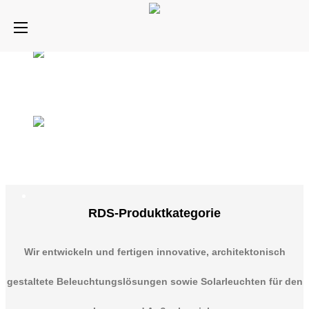
Sie werden alle nach
strengsten internationalen
Standards gefertigt. Unsere
Produkte erfreuen sich
sowohl auf dem Inlands- als
瑞迪斯图片1
ETL CETL RDS
auch auf dem Auslandsmarkt
großer Beliebtheit und
werden mittlerweile in über
200 Länder exportiert.
RDS-Produktkategorie
Wir entwickeln und fertigen innovative, architektonisch
gestaltete Beleuchtungslösungen sowie Solarleuchten für den