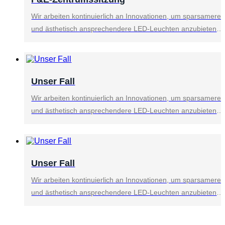
Wir arbeiten kontinuierlich an Innovationen, um sparsamere
und ästhetisch ansprechendere LED-Leuchten anzubieten.
Wir setzen auf modernste Fertigungstechnologien, bieten
bessere Preise und innovativere Designs, damit jeder von
den Vorteilen und dem Wandel neuer Technologien
profitieren kann.
Unser Fall
Wir arbeiten kontinuierlich an Innovationen, um sparsamere
und ästhetisch ansprechendere LED-Leuchten anzubieten.
Wir setzen auf modernste Fertigungstechnologien, bieten
bessere Preise und innovativere Designs, damit jeder von
den Vorteilen und dem Wandel neuer Technologien
profitieren kann.
Unser Fall
Wir arbeiten kontinuierlich an Innovationen, um sparsamere
und ästhetisch ansprechendere LED-Leuchten anzubieten.
Wir setzen auf modernste Fertigungstechnologien, bieten
bessere Preise und innovativere Designs, damit jeder von