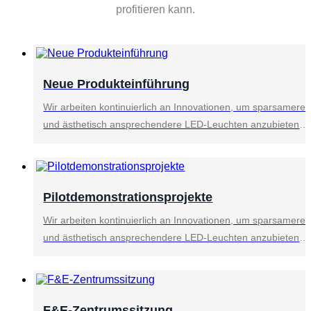
profitieren kann.
Neue Produkteinführung
Wir arbeiten kontinuierlich an Innovationen, um sparsamere
und ästhetisch ansprechendere LED-Leuchten anzubieten.
Wir setzen auf modernste Fertigungstechnologien, bieten
bessere Preise und innovativere Designs, damit jeder von
den Vorteilen und dem Wandel neuer Technologien
profitieren kann.
Pilotdemonstrationsprojekte
Wir arbeiten kontinuierlich an Innovationen, um sparsamere
und ästhetisch ansprechendere LED-Leuchten anzubieten.
Wir setzen auf modernste Fertigungstechnologien, bieten
bessere Preise und innovativere Designs, damit jeder von
den Vorteilen und dem Wandel neuer Technologien
profitieren kann.
F&E-Zentrumssitzung